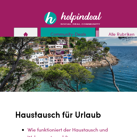
Direkt
zum
Inhalt
Community-Deals
Alle Rubriken
Haustausch für Urlaub
Wie funktioniert der Haustausch und